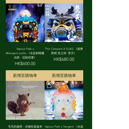
Vapour Park x
The Campers X SLAG 《達摩
@tangent.works 《水晶刺蝟魔
異聞 其之肆- 梵天》
法師 - 厄除招運》
價格
HK$680.00
價格
HK$600.00
新增至購物車
新增至購物車
毛毛的搶匪 - 赤腹松鼠版本
Vapour Park x Tangent 《水晶