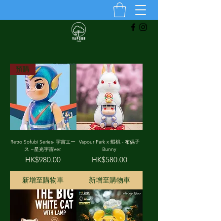
預購
Retro Sofubi Series- 宇宙エー
Vapour Park x 蝦桃 - 布偶子
ス ~星光宇宙ver.
Bunny
價格
價格
HK$980.00
HK$580.00
新增至購物車
新增至購物車