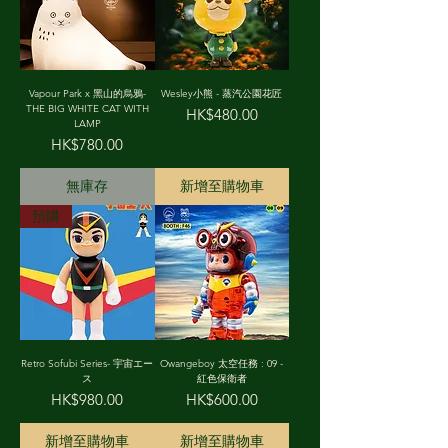
Vapour Park x 黑山的烏鴉-
Wesley小熊 - 蒸汽公園花匠
THE BIG WHITE CAT WITH
價格
HK$480.00
LAMP
價格
HK$780.00
無庫存
新增至購物車
預購
Retro Sofubi Series- 宇宙エー
Owangeboy 太空任務 : 09 -
ス
紅色保衛者
價格
價格
HK$980.00
HK$600.00
新增至購物車
新增至購物車