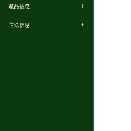
產品信息
產品名稱: 《水晶刺蝟魔法師》 - 厄
運送信息
除招運
高度: 約 13cm
香港 /大陸 /台灣 的訂單將以順豐付運
材質: 軟膠 PVC
送。 ***台灣的客人請提供閣下的中文
設計師: TANGENT
全名，中文地址及身份證號碼以供報關
之用***
海外訂單將以香港郵政－易網遞/特快
專遞運送。
兩週內內發貨。
*美國訂單之發貨時間將延後至關稅政
策明朗化後處理。