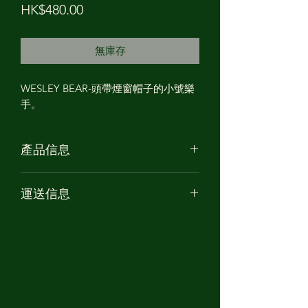
價
HK$480.00
格
無庫存
WESLEY BEAR-頭帶煙窗帽子的小號樂
手。
產品信息
產品名稱: WESLEY BEAR
運送信息
高度: 約12cm
材質: 軟膠 PVC
香港 /大陸 /台灣 的訂單將以順豐到付
設計師: The Campers
運送。
雕刻師: 想作室
***台灣的客人請提供閣下的中文全名
及身份證號碼以供報關之用***
海外訂單將以香港郵政－易網遞/特快