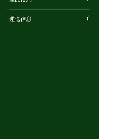
產品名稱: The White Cat
運送信息
高度: 約 8cm
材質: 軟膠 PVC
香港 /大陸 /台灣 的訂單將以順豐運
設計師: 黑山的烏鴉
送。
***台灣的客人請提供閣下的中文全
名，中文地址及身份證號碼以供報關之
用***
海外訂單將以香港郵政－易網遞/特快
專遞運送。
預計於八月底發貨。