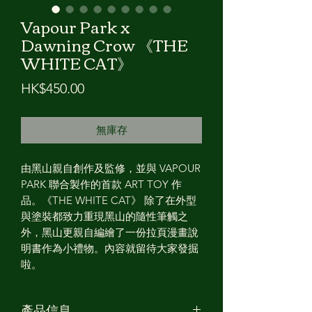
Vapour Park x
Dawning Crow 《THE
WHITE CAT》
價
HK$450.00
格
無庫存
由黑山親自創作及監修，並與 VAPOUR
PARK 聯合製作的首款 ART TOY 作
品。《THE WHITE CAT》 除了在外型
與塗裝都致力重現黑山的隨性筆觸之
外，黑山更親自編繪了一份拉頁漫畫說
明書作為小禮物。內容就留待大家發掘
啦。
產品信息