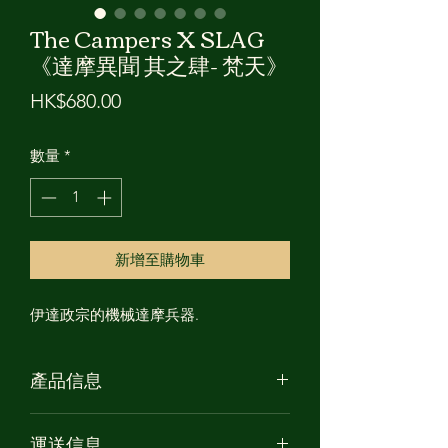
The Campers X SLAG
《達摩異聞 其之肆- 梵天》
價
HK$680.00
格
數量
*
新增至購物車
伊達政宗的機械達摩兵器.
產品信息
產品名稱: 達摩異聞 其之肆- 梵天
運送信息
高度: 約 13cm